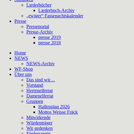
Liederbücher
Liederbuch-Archiv
„ewiger“ Fassenachtskalender
Presse
Presseportal
Presse-Archiv
presse 2019
presse 2018
Home
NEWS
NEWS-Archiv
WF-Shop
Über uns
Das sind wir…
Vorstand
Herrenelferrat
Damenelferrat
Gruppen
Hallenplan 2026
Mottos Weisse Fräck
Mitwirkende
Würdenträger
Wir gedenken
Förderverein