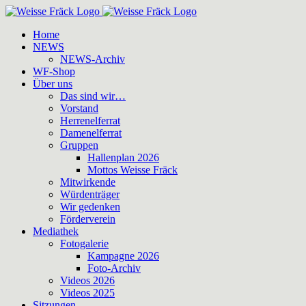
Zum
Inhalt
Home
springen
NEWS
NEWS-Archiv
WF-Shop
Über uns
Das sind wir…
Vorstand
Herrenelferrat
Damenelferrat
Gruppen
Hallenplan 2026
Mottos Weisse Fräck
Mitwirkende
Würdenträger
Wir gedenken
Förderverein
Mediathek
Fotogalerie
Kampagne 2026
Foto-Archiv
Videos 2026
Videos 2025
Sitzungen