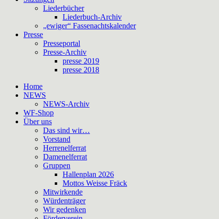
Liederbücher
Liederbuch-Archiv
„ewiger“ Fassenachtskalender
Presse
Presseportal
Presse-Archiv
presse 2019
presse 2018
Home
NEWS
NEWS-Archiv
WF-Shop
Über uns
Das sind wir…
Vorstand
Herrenelferrat
Damenelferrat
Gruppen
Hallenplan 2026
Mottos Weisse Fräck
Mitwirkende
Würdenträger
Wir gedenken
Förderverein