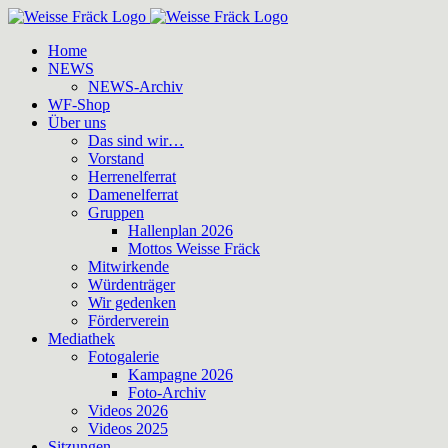
Zum
Inhalt
Home
springen
NEWS
NEWS-Archiv
WF-Shop
Über uns
Das sind wir…
Vorstand
Herrenelferrat
Damenelferrat
Gruppen
Hallenplan 2026
Mottos Weisse Fräck
Mitwirkende
Würdenträger
Wir gedenken
Förderverein
Mediathek
Fotogalerie
Kampagne 2026
Foto-Archiv
Videos 2026
Videos 2025
Sitzungen