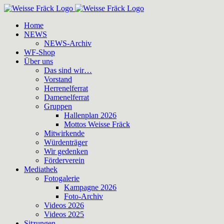
Zum
Inhalt
Home
springen
NEWS
NEWS-Archiv
WF-Shop
Über uns
Das sind wir…
Vorstand
Herrenelferrat
Damenelferrat
Gruppen
Hallenplan 2026
Mottos Weisse Fräck
Mitwirkende
Würdenträger
Wir gedenken
Förderverein
Mediathek
Fotogalerie
Kampagne 2026
Foto-Archiv
Videos 2026
Videos 2025
Sitzungen