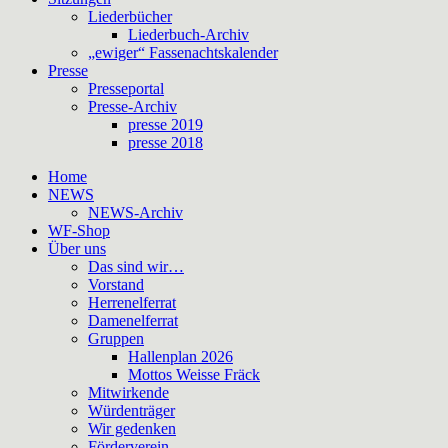
Liederbücher
Liederbuch-Archiv
„ewiger“ Fassenachtskalender
Presse
Presseportal
Presse-Archiv
presse 2019
presse 2018
Home
NEWS
NEWS-Archiv
WF-Shop
Über uns
Das sind wir…
Vorstand
Herrenelferrat
Damenelferrat
Gruppen
Hallenplan 2026
Mottos Weisse Fräck
Mitwirkende
Würdenträger
Wir gedenken
Förderverein