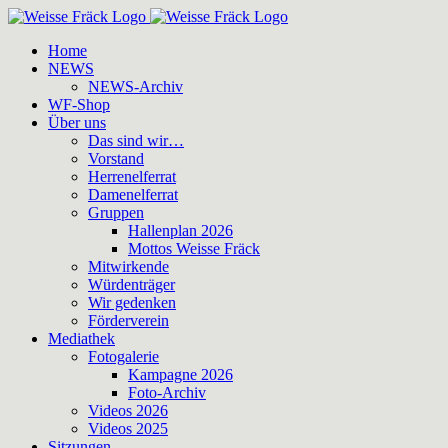
Zum
Inhalt
Home
springen
NEWS
NEWS-Archiv
WF-Shop
Über uns
Das sind wir…
Vorstand
Herrenelferrat
Damenelferrat
Gruppen
Hallenplan 2026
Mottos Weisse Fräck
Mitwirkende
Würdenträger
Wir gedenken
Förderverein
Mediathek
Fotogalerie
Kampagne 2026
Foto-Archiv
Videos 2026
Videos 2025
Sitzungen