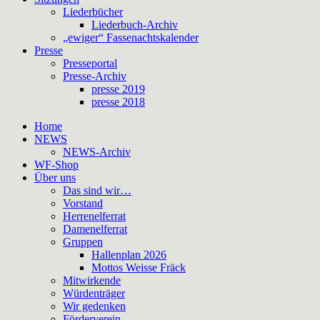
Liederbücher
Liederbuch-Archiv
„ewiger“ Fassenachtskalender
Presse
Presseportal
Presse-Archiv
presse 2019
presse 2018
Home
NEWS
NEWS-Archiv
WF-Shop
Über uns
Das sind wir…
Vorstand
Herrenelferrat
Damenelferrat
Gruppen
Hallenplan 2026
Mottos Weisse Fräck
Mitwirkende
Würdenträger
Wir gedenken
Förderverein