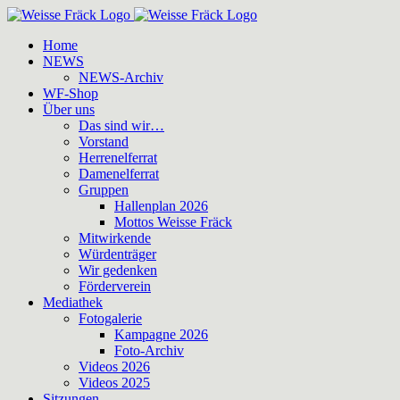
Zum
Inhalt
Home
springen
NEWS
NEWS-Archiv
WF-Shop
Über uns
Das sind wir…
Vorstand
Herrenelferrat
Damenelferrat
Gruppen
Hallenplan 2026
Mottos Weisse Fräck
Mitwirkende
Würdenträger
Wir gedenken
Förderverein
Mediathek
Fotogalerie
Kampagne 2026
Foto-Archiv
Videos 2026
Videos 2025
Sitzungen