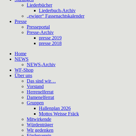
Liederbücher
Liederbuch-Archiv
„ewiger“ Fassenachtskalender
Presse
Presseportal
Presse-Archiv
presse 2019
presse 2018
Home
NEWS
NEWS-Archiv
WF-Shop
Über uns
Das sind wir…
Vorstand
Herrenelferrat
Damenelferrat
Gruppen
Hallenplan 2026
Mottos Weisse Fräck
Mitwirkende
Würdenträger
Wir gedenken
Förderverein