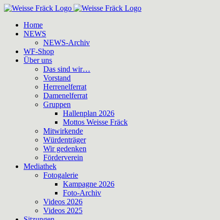
Zum
Inhalt
Home
springen
NEWS
NEWS-Archiv
WF-Shop
Über uns
Das sind wir…
Vorstand
Herrenelferrat
Damenelferrat
Gruppen
Hallenplan 2026
Mottos Weisse Fräck
Mitwirkende
Würdenträger
Wir gedenken
Förderverein
Mediathek
Fotogalerie
Kampagne 2026
Foto-Archiv
Videos 2026
Videos 2025
Sitzungen