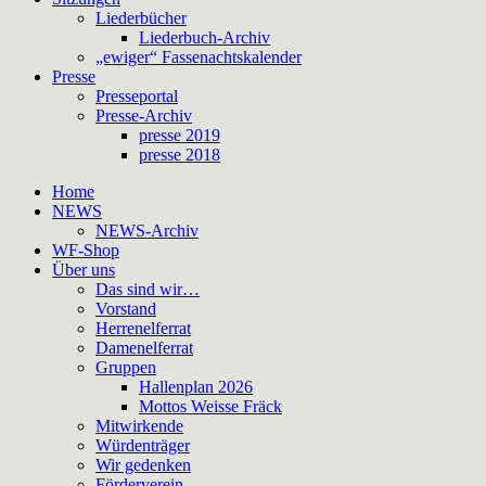
Liederbücher
Liederbuch-Archiv
„ewiger“ Fassenachtskalender
Presse
Presseportal
Presse-Archiv
presse 2019
presse 2018
Home
NEWS
NEWS-Archiv
WF-Shop
Über uns
Das sind wir…
Vorstand
Herrenelferrat
Damenelferrat
Gruppen
Hallenplan 2026
Mottos Weisse Fräck
Mitwirkende
Würdenträger
Wir gedenken
Förderverein