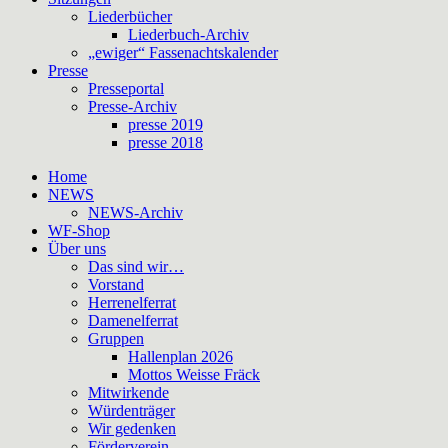
Liederbücher
Liederbuch-Archiv
„ewiger“ Fassenachtskalender
Presse
Presseportal
Presse-Archiv
presse 2019
presse 2018
Home
NEWS
NEWS-Archiv
WF-Shop
Über uns
Das sind wir…
Vorstand
Herrenelferrat
Damenelferrat
Gruppen
Hallenplan 2026
Mottos Weisse Fräck
Mitwirkende
Würdenträger
Wir gedenken
Förderverein