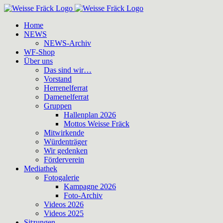
Zum
Inhalt
Home
springen
NEWS
NEWS-Archiv
WF-Shop
Über uns
Das sind wir…
Vorstand
Herrenelferrat
Damenelferrat
Gruppen
Hallenplan 2026
Mottos Weisse Fräck
Mitwirkende
Würdenträger
Wir gedenken
Förderverein
Mediathek
Fotogalerie
Kampagne 2026
Foto-Archiv
Videos 2026
Videos 2025
Sitzungen