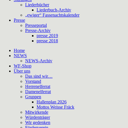
Liederbücher
Liederbuch-Archiv
„ewiger“ Fassenachtskalender
Presse
Presseportal
Presse-Archiv
presse 2019
presse 2018
Home
NEWS
NEWS-Archiv
WF-Shop
Über uns
Das sind wir…
Vorstand
Herrenelferrat
Damenelferrat
Gruppen
Hallenplan 2026
Mottos Weisse Fräck
Mitwirkende
Würdenträger
Wir gedenken
Förderverein