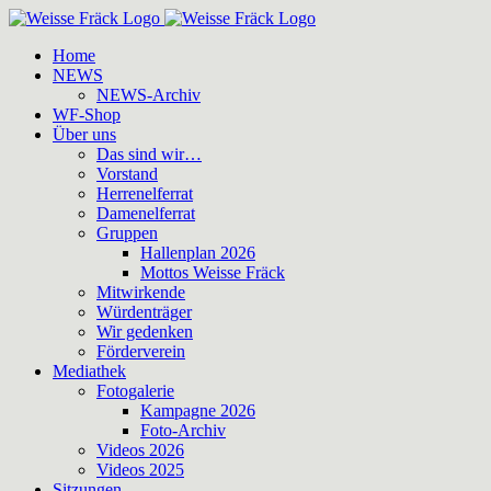
Zum
Inhalt
Home
springen
NEWS
NEWS-Archiv
WF-Shop
Über uns
Das sind wir…
Vorstand
Herrenelferrat
Damenelferrat
Gruppen
Hallenplan 2026
Mottos Weisse Fräck
Mitwirkende
Würdenträger
Wir gedenken
Förderverein
Mediathek
Fotogalerie
Kampagne 2026
Foto-Archiv
Videos 2026
Videos 2025
Sitzungen