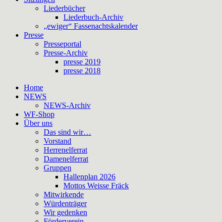
Liederbücher
Liederbuch-Archiv
„ewiger“ Fassenachtskalender
Presse
Presseportal
Presse-Archiv
presse 2019
presse 2018
Home
NEWS
NEWS-Archiv
WF-Shop
Über uns
Das sind wir…
Vorstand
Herrenelferrat
Damenelferrat
Gruppen
Hallenplan 2026
Mottos Weisse Fräck
Mitwirkende
Würdenträger
Wir gedenken
Förderverein