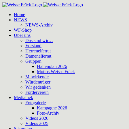
Zum
Inhalt
Home
springen
NEWS
NEWS-Archiv
WF-Shop
Über uns
Das sind wir…
Vorstand
Herrenelferrat
Damenelferrat
Gruppen
Hallenplan 2026
Mottos Weisse Fräck
Mitwirkende
Würdenträger
Wir gedenken
Förderverein
Mediathek
Fotogalerie
Kampagne 2026
Foto-Archiv
Videos 2026
Videos 2025
Sitzungen