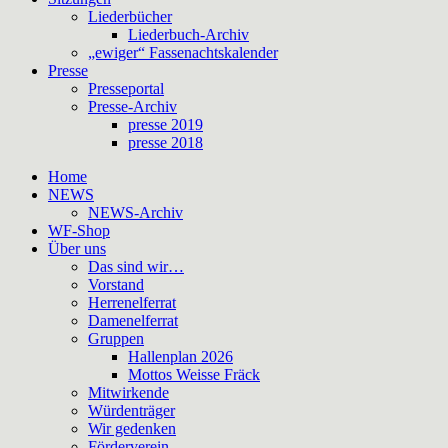
Liederbücher
Liederbuch-Archiv
„ewiger“ Fassenachtskalender
Presse
Presseportal
Presse-Archiv
presse 2019
presse 2018
Home
NEWS
NEWS-Archiv
WF-Shop
Über uns
Das sind wir…
Vorstand
Herrenelferrat
Damenelferrat
Gruppen
Hallenplan 2026
Mottos Weisse Fräck
Mitwirkende
Würdenträger
Wir gedenken
Förderverein