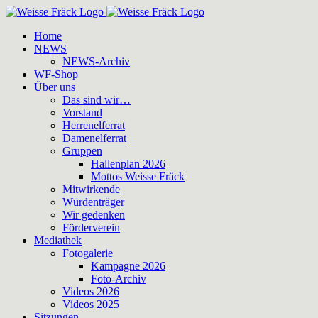
Zum
Inhalt
Home
springen
NEWS
NEWS-Archiv
WF-Shop
Über uns
Das sind wir…
Vorstand
Herrenelferrat
Damenelferrat
Gruppen
Hallenplan 2026
Mottos Weisse Fräck
Mitwirkende
Würdenträger
Wir gedenken
Förderverein
Mediathek
Fotogalerie
Kampagne 2026
Foto-Archiv
Videos 2026
Videos 2025
Sitzungen