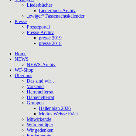
Liederbücher
Liederbuch-Archiv
„ewiger“ Fassenachtskalender
Presse
Presseportal
Presse-Archiv
presse 2019
presse 2018
Home
NEWS
NEWS-Archiv
WF-Shop
Über uns
Das sind wir…
Vorstand
Herrenelferrat
Damenelferrat
Gruppen
Hallenplan 2026
Mottos Weisse Fräck
Mitwirkende
Würdenträger
Wir gedenken
Förderverein