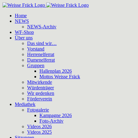
Zum
Inhalt
Home
springen
NEWS
NEWS-Archiv
WF-Shop
Über uns
Das sind wir…
Vorstand
Herrenelferrat
Damenelferrat
Gruppen
Hallenplan 2026
Mottos Weisse Fräck
Mitwirkende
Würdenträger
Wir gedenken
Förderverein
Mediathek
Fotogalerie
Kampagne 2026
Foto-Archiv
Videos 2026
Videos 2025
Sitzungen