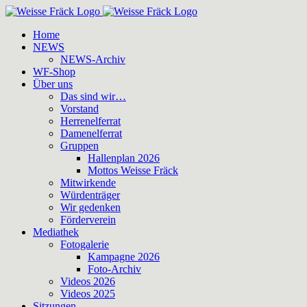
Zum
Inhalt
Home
springen
NEWS
NEWS-Archiv
WF-Shop
Über uns
Das sind wir…
Vorstand
Herrenelferrat
Damenelferrat
Gruppen
Hallenplan 2026
Mottos Weisse Fräck
Mitwirkende
Würdenträger
Wir gedenken
Förderverein
Mediathek
Fotogalerie
Kampagne 2026
Foto-Archiv
Videos 2026
Videos 2025
Sitzungen