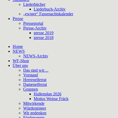
Liederbücher
Liederbuch-Archiv
„ewiger“ Fassenachtskalender
Presse
Presseportal
Presse-Archiv
presse 2019
presse 2018
Home
NEWS
NEWS-Archiv
WF-Shop
Über uns
Das sind wir…
Vorstand
Herrenelferrat
Damenelferrat
Gruppen
Hallenplan 2026
Mottos Weisse Fräck
Mitwirkende
Würdenträger
Wir gedenken
Förderverein