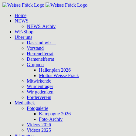
Zum
Inhalt
Home
springen
NEWS
NEWS-Archiv
WF-Shop
Über uns
Das sind wir…
Vorstand
Herrenelferrat
Damenelferrat
Gruppen
Hallenplan 2026
Mottos Weisse Fräck
Mitwirkende
Würdenträger
Wir gedenken
Förderverein
Mediathek
Fotogalerie
Kampagne 2026
Foto-Archiv
Videos 2026
Videos 2025
Sitzungen