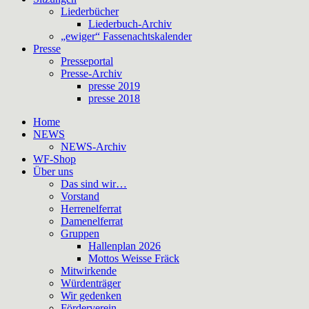
Liederbücher
Liederbuch-Archiv
„ewiger“ Fassenachtskalender
Presse
Presseportal
Presse-Archiv
presse 2019
presse 2018
Home
NEWS
NEWS-Archiv
WF-Shop
Über uns
Das sind wir…
Vorstand
Herrenelferrat
Damenelferrat
Gruppen
Hallenplan 2026
Mottos Weisse Fräck
Mitwirkende
Würdenträger
Wir gedenken
Förderverein