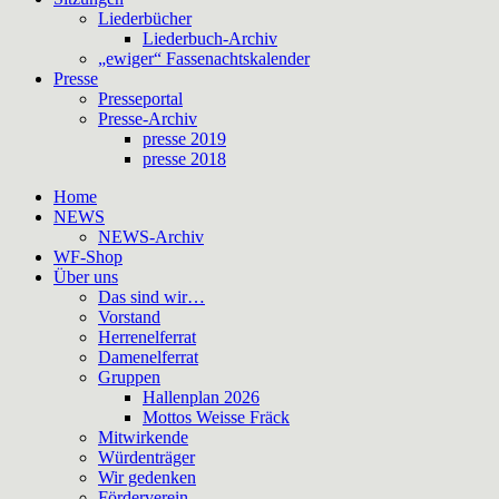
Liederbücher
Liederbuch-Archiv
„ewiger“ Fassenachtskalender
Presse
Presseportal
Presse-Archiv
presse 2019
presse 2018
Home
NEWS
NEWS-Archiv
WF-Shop
Über uns
Das sind wir…
Vorstand
Herrenelferrat
Damenelferrat
Gruppen
Hallenplan 2026
Mottos Weisse Fräck
Mitwirkende
Würdenträger
Wir gedenken
Förderverein