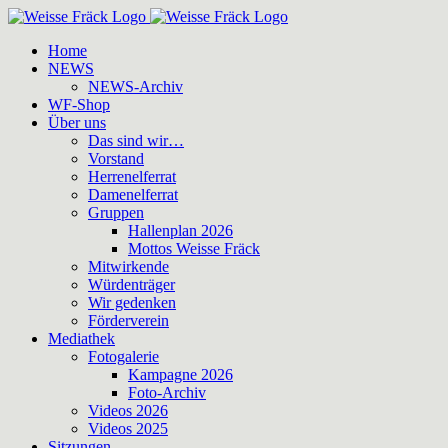
Zum
Inhalt
Home
springen
NEWS
NEWS-Archiv
WF-Shop
Über uns
Das sind wir…
Vorstand
Herrenelferrat
Damenelferrat
Gruppen
Hallenplan 2026
Mottos Weisse Fräck
Mitwirkende
Würdenträger
Wir gedenken
Förderverein
Mediathek
Fotogalerie
Kampagne 2026
Foto-Archiv
Videos 2026
Videos 2025
Sitzungen