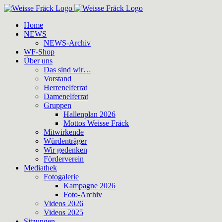
Zum
Inhalt
Home
springen
NEWS
NEWS-Archiv
WF-Shop
Über uns
Das sind wir…
Vorstand
Herrenelferrat
Damenelferrat
Gruppen
Hallenplan 2026
Mottos Weisse Fräck
Mitwirkende
Würdenträger
Wir gedenken
Förderverein
Mediathek
Fotogalerie
Kampagne 2026
Foto-Archiv
Videos 2026
Videos 2025
Sitzungen