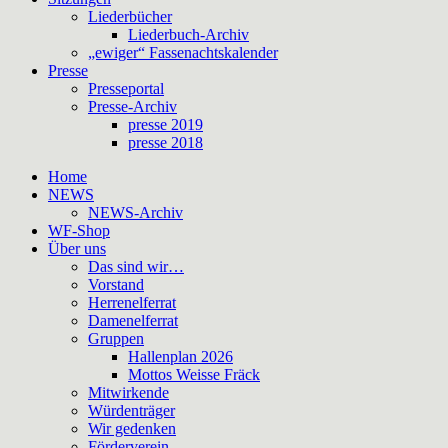
Liederbücher
Liederbuch-Archiv
„ewiger“ Fassenachtskalender
Presse
Presseportal
Presse-Archiv
presse 2019
presse 2018
Home
NEWS
NEWS-Archiv
WF-Shop
Über uns
Das sind wir…
Vorstand
Herrenelferrat
Damenelferrat
Gruppen
Hallenplan 2026
Mottos Weisse Fräck
Mitwirkende
Würdenträger
Wir gedenken
Förderverein