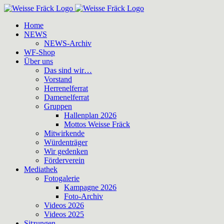
Zum
Inhalt
Home
springen
NEWS
NEWS-Archiv
WF-Shop
Über uns
Das sind wir…
Vorstand
Herrenelferrat
Damenelferrat
Gruppen
Hallenplan 2026
Mottos Weisse Fräck
Mitwirkende
Würdenträger
Wir gedenken
Förderverein
Mediathek
Fotogalerie
Kampagne 2026
Foto-Archiv
Videos 2026
Videos 2025
Sitzungen