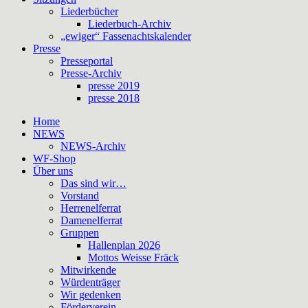
Liederbücher
Liederbuch-Archiv
„ewiger“ Fassenachtskalender
Presse
Presseportal
Presse-Archiv
presse 2019
presse 2018
Home
NEWS
NEWS-Archiv
WF-Shop
Über uns
Das sind wir…
Vorstand
Herrenelferrat
Damenelferrat
Gruppen
Hallenplan 2026
Mottos Weisse Fräck
Mitwirkende
Würdenträger
Wir gedenken
Förderverein