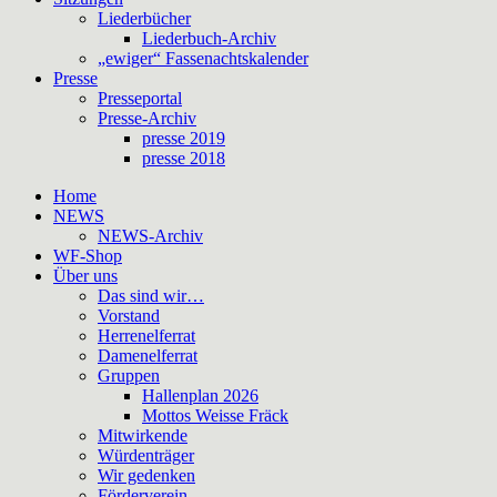
Liederbücher
Liederbuch-Archiv
„ewiger“ Fassenachtskalender
Presse
Presseportal
Presse-Archiv
presse 2019
presse 2018
Home
NEWS
NEWS-Archiv
WF-Shop
Über uns
Das sind wir…
Vorstand
Herrenelferrat
Damenelferrat
Gruppen
Hallenplan 2026
Mottos Weisse Fräck
Mitwirkende
Würdenträger
Wir gedenken
Förderverein