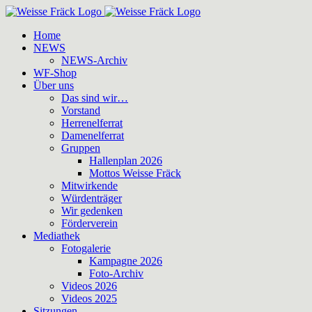
Zum
Inhalt
Home
springen
NEWS
NEWS-Archiv
WF-Shop
Über uns
Das sind wir…
Vorstand
Herrenelferrat
Damenelferrat
Gruppen
Hallenplan 2026
Mottos Weisse Fräck
Mitwirkende
Würdenträger
Wir gedenken
Förderverein
Mediathek
Fotogalerie
Kampagne 2026
Foto-Archiv
Videos 2026
Videos 2025
Sitzungen