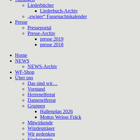
Liederbücher
Liederbuch-Archiv
„ewiger“ Fassenachtskalender
Presse
Presseportal
Presse-Archiv
presse 2019
presse 2018
Home
NEWS
NEWS-Archiv
WF-Shop
Über uns
Das sind wir…
Vorstand
Herrenelferrat
Damenelferrat
Gruppen
Hallenplan 2026
Mottos Weisse Fräck
Mitwirkende
Würdenträger
Wir gedenken
Förderverein