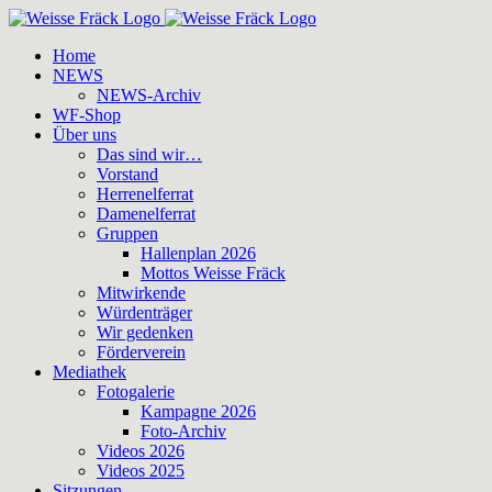
Zum
Inhalt
Home
springen
NEWS
NEWS-Archiv
WF-Shop
Über uns
Das sind wir…
Vorstand
Herrenelferrat
Damenelferrat
Gruppen
Hallenplan 2026
Mottos Weisse Fräck
Mitwirkende
Würdenträger
Wir gedenken
Förderverein
Mediathek
Fotogalerie
Kampagne 2026
Foto-Archiv
Videos 2026
Videos 2025
Sitzungen