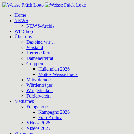
Zum
Inhalt
Home
springen
NEWS
NEWS-Archiv
WF-Shop
Über uns
Das sind wir…
Vorstand
Herrenelferrat
Damenelferrat
Gruppen
Hallenplan 2026
Mottos Weisse Fräck
Mitwirkende
Würdenträger
Wir gedenken
Förderverein
Mediathek
Fotogalerie
Kampagne 2026
Foto-Archiv
Videos 2026
Videos 2025
Sitzungen