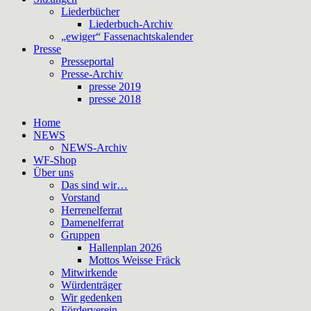
Liederbücher
Liederbuch-Archiv
„ewiger“ Fassenachtskalender
Presse
Presseportal
Presse-Archiv
presse 2019
presse 2018
Home
NEWS
NEWS-Archiv
WF-Shop
Über uns
Das sind wir…
Vorstand
Herrenelferrat
Damenelferrat
Gruppen
Hallenplan 2026
Mottos Weisse Fräck
Mitwirkende
Würdenträger
Wir gedenken
Förderverein