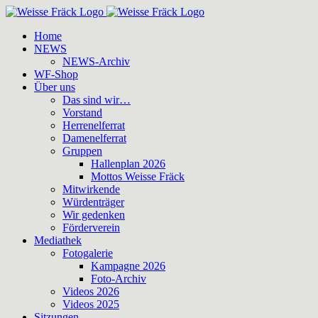
Zum
Inhalt
Home
springen
NEWS
NEWS-Archiv
WF-Shop
Über uns
Das sind wir…
Vorstand
Herrenelferrat
Damenelferrat
Gruppen
Hallenplan 2026
Mottos Weisse Fräck
Mitwirkende
Würdenträger
Wir gedenken
Förderverein
Mediathek
Fotogalerie
Kampagne 2026
Foto-Archiv
Videos 2026
Videos 2025
Sitzungen