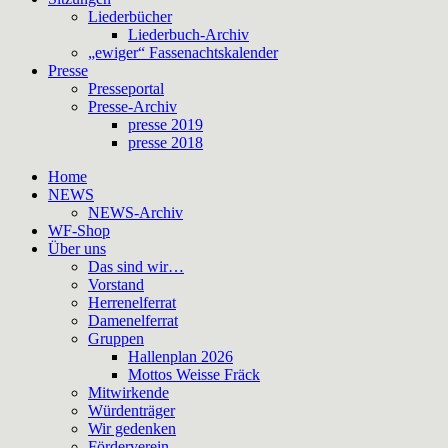
Liederbücher
Liederbuch-Archiv
„ewiger“ Fassenachtskalender
Presse
Presseportal
Presse-Archiv
presse 2019
presse 2018
Home
NEWS
NEWS-Archiv
WF-Shop
Über uns
Das sind wir…
Vorstand
Herrenelferrat
Damenelferrat
Gruppen
Hallenplan 2026
Mottos Weisse Fräck
Mitwirkende
Würdenträger
Wir gedenken
Förderverein