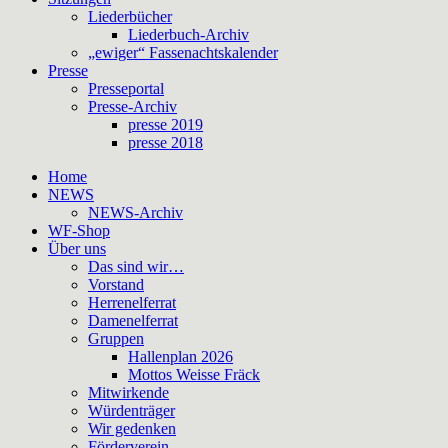
Liederbücher
Liederbuch-Archiv
„ewiger“ Fassenachtskalender
Presse
Presseportal
Presse-Archiv
presse 2019
presse 2018
Home
NEWS
NEWS-Archiv
WF-Shop
Über uns
Das sind wir…
Vorstand
Herrenelferrat
Damenelferrat
Gruppen
Hallenplan 2026
Mottos Weisse Fräck
Mitwirkende
Würdenträger
Wir gedenken
Förderverein