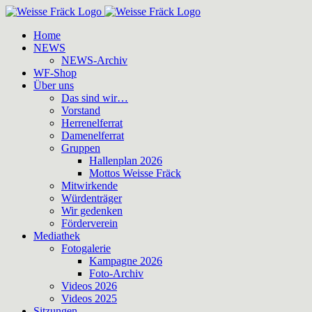
Zum
Inhalt
Home
springen
NEWS
NEWS-Archiv
WF-Shop
Über uns
Das sind wir…
Vorstand
Herrenelferrat
Damenelferrat
Gruppen
Hallenplan 2026
Mottos Weisse Fräck
Mitwirkende
Würdenträger
Wir gedenken
Förderverein
Mediathek
Fotogalerie
Kampagne 2026
Foto-Archiv
Videos 2026
Videos 2025
Sitzungen