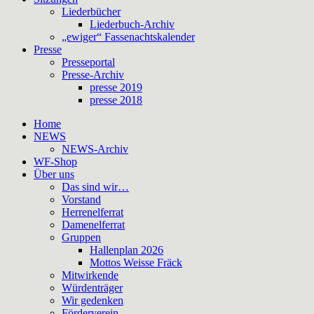
Liederbücher
Liederbuch-Archiv
„ewiger“ Fassenachtskalender
Presse
Presseportal
Presse-Archiv
presse 2019
presse 2018
Home
NEWS
NEWS-Archiv
WF-Shop
Über uns
Das sind wir…
Vorstand
Herrenelferrat
Damenelferrat
Gruppen
Hallenplan 2026
Mottos Weisse Fräck
Mitwirkende
Würdenträger
Wir gedenken
Förderverein