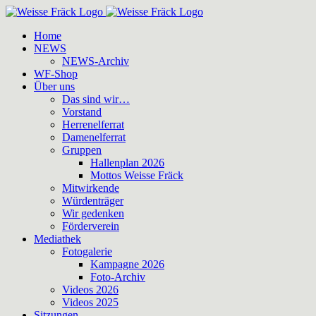
Zum
Inhalt
Home
springen
NEWS
NEWS-Archiv
WF-Shop
Über uns
Das sind wir…
Vorstand
Herrenelferrat
Damenelferrat
Gruppen
Hallenplan 2026
Mottos Weisse Fräck
Mitwirkende
Würdenträger
Wir gedenken
Förderverein
Mediathek
Fotogalerie
Kampagne 2026
Foto-Archiv
Videos 2026
Videos 2025
Sitzungen