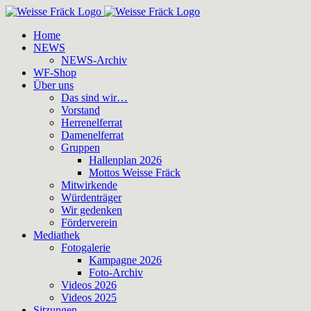
Zum
Inhalt
Home
springen
NEWS
NEWS-Archiv
WF-Shop
Über uns
Das sind wir…
Vorstand
Herrenelferrat
Damenelferrat
Gruppen
Hallenplan 2026
Mottos Weisse Fräck
Mitwirkende
Würdenträger
Wir gedenken
Förderverein
Mediathek
Fotogalerie
Kampagne 2026
Foto-Archiv
Videos 2026
Videos 2025
Sitzungen