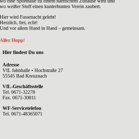
wo eine Sporthalle zu einem närrischem Zuhause wird und
wo weißer Stoff einen kunterbunten Verein zaubert.
Hier wird Fassenacht gelebt!
Herzlich, frei, echt!
Und vor allem Hand in Hand – gemeinsam.
Allez Hopp!
Hier findest Du uns
Adresse
VfL Jahnhalle • Hochstraße 27
55545 Bad Kreuznach
VfL-Geschäftsstelle
Tel. 0671-32278
Fax. 0671-30811
WF-Servicetelefon
Tel. 0671-48365071