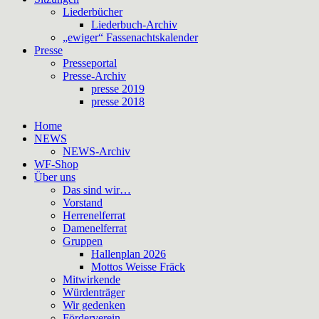
Liederbücher
Liederbuch-Archiv
„ewiger“ Fassenachtskalender
Presse
Presseportal
Presse-Archiv
presse 2019
presse 2018
Home
NEWS
NEWS-Archiv
WF-Shop
Über uns
Das sind wir…
Vorstand
Herrenelferrat
Damenelferrat
Gruppen
Hallenplan 2026
Mottos Weisse Fräck
Mitwirkende
Würdenträger
Wir gedenken
Förderverein