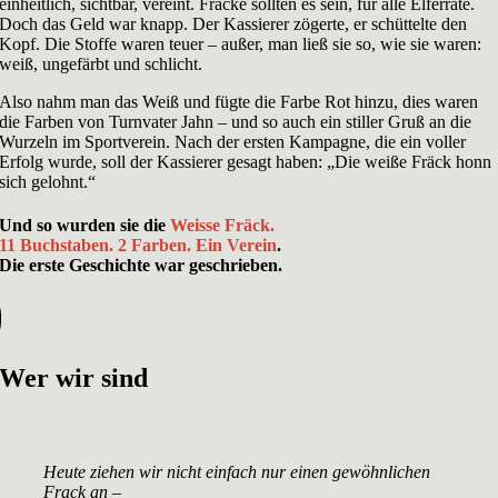
einheitlich, sichtbar, vereint. Fräcke sollten es sein, für alle Elferräte.
Doch das Geld war knapp. Der Kassierer zögerte, er schüttelte den
Kopf. Die Stoffe waren teuer – außer, man ließ sie so, wie sie waren:
weiß, ungefärbt und schlicht.
Also nahm man das Weiß und fügte die Farbe Rot hinzu, dies waren
die Farben von Turnvater Jahn – und so auch ein stiller Gruß an die
Wurzeln im Sportverein. Nach der ersten Kampagne, die ein voller
Erfolg wurde, soll der Kassierer gesagt haben: „Die weiße Fräck honn
sich gelohnt.“
Und so wurden sie die
Weisse Fräck.
11 Buchstaben. 2 Farben. Ein Verein
.
Die erste Geschichte war geschrieben.
Wer wir sind
Heute ziehen wir nicht einfach nur einen gewöhnlichen
Frack an –