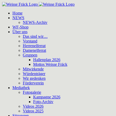
Zum
Inhalt
Home
springen
NEWS
NEWS-Archiv
WF-Shop
Über uns
Das sind wir…
Vorstand
Herrenelferrat
Damenelferrat
Gruppen
Hallenplan 2026
Mottos Weisse Fräck
Mitwirkende
Würdenträger
Wir gedenken
Förderverein
Mediathek
Fotogalerie
Kampagne 2026
Foto-Archiv
Videos 2026
Videos 2025
Sitzungen