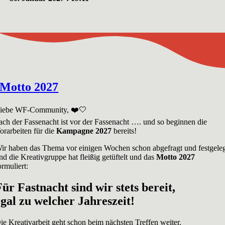
Motto 2027
iebe WF-Community, ❤️🤍
ach der Fassenacht ist vor der Fassenacht …. und so beginnen die
orarbeiten für die
Kampagne 2027
bereits!
ir haben das Thema vor einigen Wochen schon abgefragt und festgele
nd die Kreativgruppe hat fleißig getüftelt und das
Motto 2027
ormuliert:
Für Fastnacht sind wir stets bereit,
egal zu welcher Jahreszeit!
ie Kreativarbeit geht schon beim nächsten Treffen weiter.