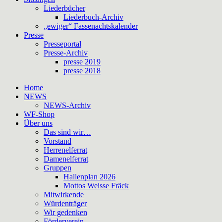
Liederbücher
Liederbuch-Archiv
„ewiger“ Fassenachtskalender
Presse
Presseportal
Presse-Archiv
presse 2019
presse 2018
Home
NEWS
NEWS-Archiv
WF-Shop
Über uns
Das sind wir…
Vorstand
Herrenelferrat
Damenelferrat
Gruppen
Hallenplan 2026
Mottos Weisse Fräck
Mitwirkende
Würdenträger
Wir gedenken
Förderverein