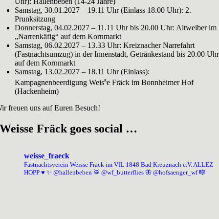
Uhr): Hallenbeben (14-24 Jahre)
Samstag, 30.01.2027 – 19.11 Uhr (Einlass 18.00 Uhr): 2.
Prunksitzung
Donnerstag, 04.02.2027 – 11.11 Uhr bis 20.00 Uhr: Altweiber im
„Narrenkäfig“ auf dem Kornmarkt
Samstag, 06.02.2027 – 13.33 Uhr: Kreiznacher Narrefahrt
(Fastnachtsumzug) in der Innenstadt, Getränkestand bis 20.00 Uh
auf dem Kornmarkt
Samstag, 13.02.2027 – 18.11 Uhr (Einlass):
s
Kampagnenbeerdigung Weis
e Fräck im Bonnheimer Hof
(Hackenheim)
ir freuen uns auf Euren Besuch!
Weisse Fräck goes social …
weisse_fraeck
Fastnachtsverein Weisse Fräck im VfL 1848 Bad Kreuznach e.V.
ALLEZ
HOPP ♥️
✨
@hallenbeben 🥁
@wf_butterflies 🦋
@hofsaenger_wf 🎼