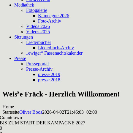
Mediathek
Fotogalerie
Kampagne 2026
Foto-Archiv
Videos 2026
Videos 2025
Sitzungen
Liederbücher
Liederbuch-Archiv
„ewiger“ Fassenachtskalender
Presse
Presseportal
Presse-Archiv
presse 2019
presse 2018
s
Weis
e Fräck - Herzlich Willkommen!
Home
Startseite
Oliver Boos
2026-04-02T21:46:03+02:00
Countdown
BIS ZUM START DER KAMPAGNE 2027
0