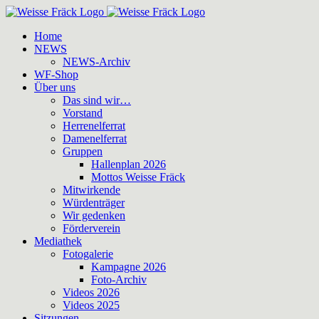
Zum
Inhalt
Home
springen
NEWS
NEWS-Archiv
WF-Shop
Über uns
Das sind wir…
Vorstand
Herrenelferrat
Damenelferrat
Gruppen
Hallenplan 2026
Mottos Weisse Fräck
Mitwirkende
Würdenträger
Wir gedenken
Förderverein
Mediathek
Fotogalerie
Kampagne 2026
Foto-Archiv
Videos 2026
Videos 2025
Sitzungen