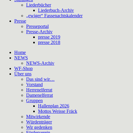
Liederbücher
Liederbuch-Archiv
„ewiger“ Fassenachtskalender
Presse
Presseportal
Presse-Archiv
presse 2019
presse 2018
Home
NEWS
NEWS-Archiv
WF-Shop
Über uns
Das sind wir…
Vorstand
Herrenelferrat
Damenelferrat
Gruppen
Hallenplan 2026
Mottos Weisse Fräck
Mitwirkende
Würdenträger
Wir gedenken
Förderverein