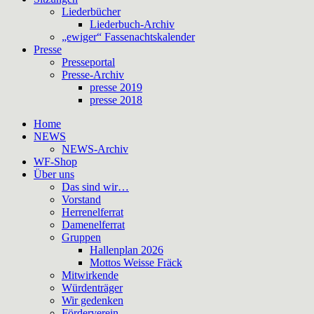
Liederbücher
Liederbuch-Archiv
„ewiger“ Fassenachtskalender
Presse
Presseportal
Presse-Archiv
presse 2019
presse 2018
Home
NEWS
NEWS-Archiv
WF-Shop
Über uns
Das sind wir…
Vorstand
Herrenelferrat
Damenelferrat
Gruppen
Hallenplan 2026
Mottos Weisse Fräck
Mitwirkende
Würdenträger
Wir gedenken
Förderverein