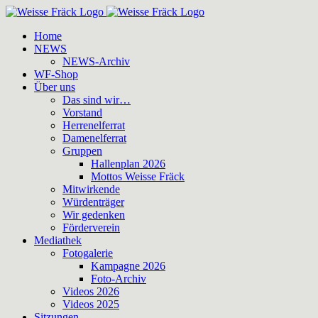
Zum
Inhalt
Home
springen
NEWS
NEWS-Archiv
WF-Shop
Über uns
Das sind wir…
Vorstand
Herrenelferrat
Damenelferrat
Gruppen
Hallenplan 2026
Mottos Weisse Fräck
Mitwirkende
Würdenträger
Wir gedenken
Förderverein
Mediathek
Fotogalerie
Kampagne 2026
Foto-Archiv
Videos 2026
Videos 2025
Sitzungen