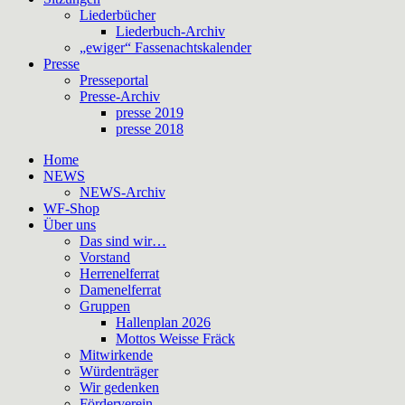
Liederbücher
Liederbuch-Archiv
„ewiger“ Fassenachtskalender
Presse
Presseportal
Presse-Archiv
presse 2019
presse 2018
Home
NEWS
NEWS-Archiv
WF-Shop
Über uns
Das sind wir…
Vorstand
Herrenelferrat
Damenelferrat
Gruppen
Hallenplan 2026
Mottos Weisse Fräck
Mitwirkende
Würdenträger
Wir gedenken
Förderverein