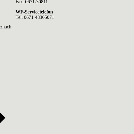
Fax. 0671-30811
WF-Servicetelefon
Tel. 0671-48365071
uznach.