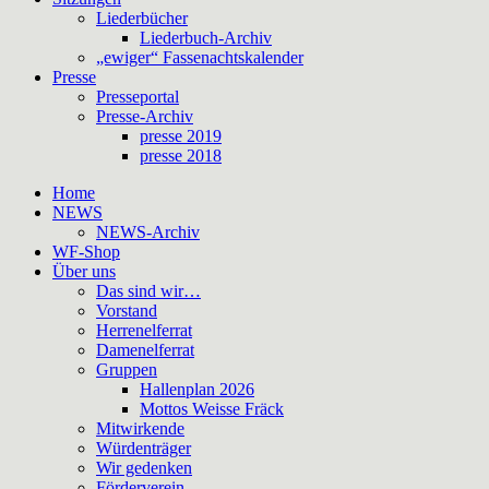
Liederbücher
Liederbuch-Archiv
„ewiger“ Fassenachtskalender
Presse
Presseportal
Presse-Archiv
presse 2019
presse 2018
Home
NEWS
NEWS-Archiv
WF-Shop
Über uns
Das sind wir…
Vorstand
Herrenelferrat
Damenelferrat
Gruppen
Hallenplan 2026
Mottos Weisse Fräck
Mitwirkende
Würdenträger
Wir gedenken
Förderverein