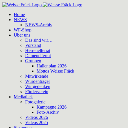
Zum
Inhalt
Home
springen
NEWS
NEWS-Archiv
WF-Shop
Über uns
Das sind wir…
Vorstand
Herrenelferrat
Damenelferrat
Gruppen
Hallenplan 2026
Mottos Weisse Fräck
Mitwirkende
Würdenträger
Wir gedenken
Förderverein
Mediathek
Fotogalerie
Kampagne 2026
Foto-Archiv
Videos 2026
Videos 2025
Sitzungen