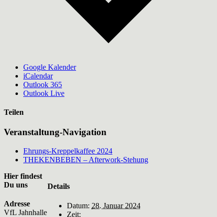
Google Kalender
iCalendar
Outlook 365
Outlook Live
Teilen
Facebook
WhatsApp
Veranstaltung-Navigation
Ehrungs-Kreppelkaffee 2024
THEKENBEBEN – Afterwork-Stehung
Hier findest
Du uns
Details
Adresse
Datum:
28. Januar 2024
VfL Jahnhalle
Zeit: