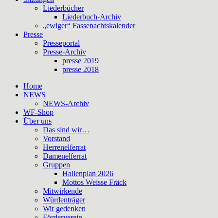
Liederbücher
Liederbuch-Archiv
„ewiger“ Fassenachtskalender
Presse
Presseportal
Presse-Archiv
presse 2019
presse 2018
Home
NEWS
NEWS-Archiv
WF-Shop
Über uns
Das sind wir…
Vorstand
Herrenelferrat
Damenelferrat
Gruppen
Hallenplan 2026
Mottos Weisse Fräck
Mitwirkende
Würdenträger
Wir gedenken
Förderverein