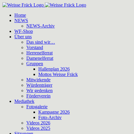
Zum
Inhalt
Home
springen
NEWS
NEWS-Archiv
WF-Shop
Über uns
Das sind wir…
Vorstand
Herrenelferrat
Damenelferrat
Gruppen
Hallenplan 2026
Mottos Weisse Fräck
Mitwirkende
Würdenträger
Wir gedenken
Förderverein
Mediathek
Fotogalerie
Kampagne 2026
Foto-Archiv
Videos 2026
Videos 2025
Sitzungen