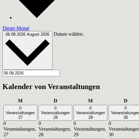
Dieser Monat
Datum wählen.
06.08.2026
August 2026
Kalender von Veranstaltungen
Montag
Dienstag
Mittwoch
Donn
M
D
M
D
0
0
0
0
Veranstaltungen
Veranstaltungen
Veranstaltungen
Veranstaltunge
27
28
29
30
0
0
0
0
Veranstaltungen,
Veranstaltungen,
Veranstaltungen,
Veranstaltunge
27
28
29
30