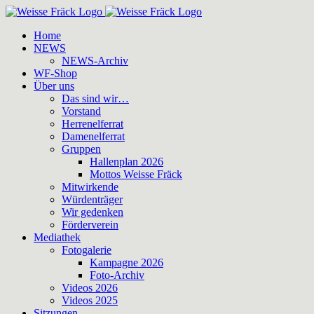
Zum
Inhalt
Home
springen
NEWS
NEWS-Archiv
WF-Shop
Über uns
Das sind wir…
Vorstand
Herrenelferrat
Damenelferrat
Gruppen
Hallenplan 2026
Mottos Weisse Fräck
Mitwirkende
Würdenträger
Wir gedenken
Förderverein
Mediathek
Fotogalerie
Kampagne 2026
Foto-Archiv
Videos 2026
Videos 2025
Sitzungen