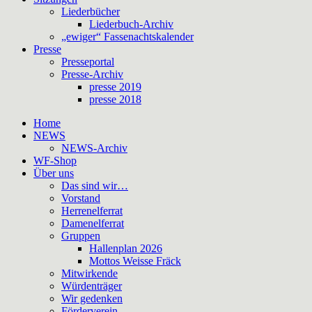
Liederbücher
Liederbuch-Archiv
„ewiger“ Fassenachtskalender
Presse
Presseportal
Presse-Archiv
presse 2019
presse 2018
Home
NEWS
NEWS-Archiv
WF-Shop
Über uns
Das sind wir…
Vorstand
Herrenelferrat
Damenelferrat
Gruppen
Hallenplan 2026
Mottos Weisse Fräck
Mitwirkende
Würdenträger
Wir gedenken
Förderverein