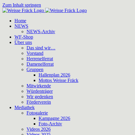
Zum Inhalt springen
Home
NEWS
NEWS-Archiv
WF-Shop
Über uns
Das sind wir…
Vorstand
Herrenelferrat
Damenelferrat
Gruppen
Hallenplan 2026
Mottos Weisse Fräck
Mitwirkende
Würdenträger
Wir gedenken
Förderverein
Mediathek
Fotogalerie
Kampagne 2026
Foto-Archiv
Videos 2026
Videos 2025