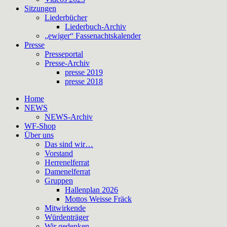
Sitzungen
Liederbücher
Liederbuch-Archiv
„ewiger“ Fassenachtskalender
Presse
Presseportal
Presse-Archiv
presse 2019
presse 2018
Home
NEWS
NEWS-Archiv
WF-Shop
Über uns
Das sind wir…
Vorstand
Herrenelferrat
Damenelferrat
Gruppen
Hallenplan 2026
Mottos Weisse Fräck
Mitwirkende
Würdenträger
Wir gedenken