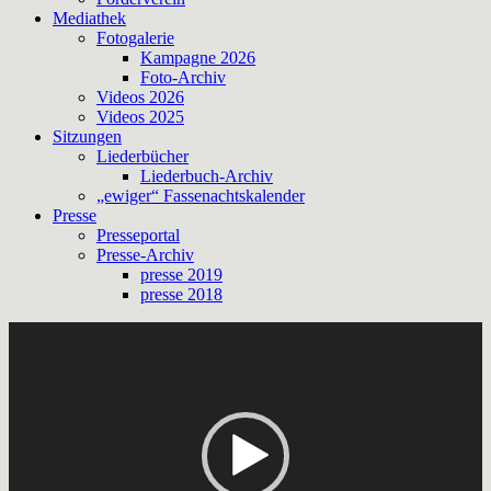
Mediathek
Fotogalerie
Kampagne 2026
Foto-Archiv
Videos 2026
Videos 2025
Sitzungen
Liederbücher
Liederbuch-Archiv
„ewiger“ Fassenachtskalender
Presse
Presseportal
Presse-Archiv
presse 2019
presse 2018
Video-
Player