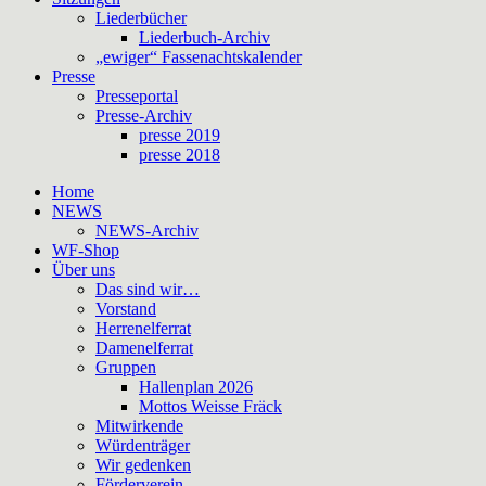
Liederbücher
Liederbuch-Archiv
„ewiger“ Fassenachtskalender
Presse
Presseportal
Presse-Archiv
presse 2019
presse 2018
Home
NEWS
NEWS-Archiv
WF-Shop
Über uns
Das sind wir…
Vorstand
Herrenelferrat
Damenelferrat
Gruppen
Hallenplan 2026
Mottos Weisse Fräck
Mitwirkende
Würdenträger
Wir gedenken
Förderverein