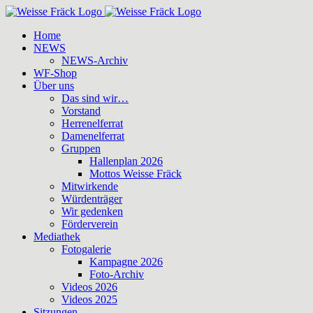
Zum
Inhalt
Home
springen
NEWS
NEWS-Archiv
WF-Shop
Über uns
Das sind wir…
Vorstand
Herrenelferrat
Damenelferrat
Gruppen
Hallenplan 2026
Mottos Weisse Fräck
Mitwirkende
Würdenträger
Wir gedenken
Förderverein
Mediathek
Fotogalerie
Kampagne 2026
Foto-Archiv
Videos 2026
Videos 2025
Sitzungen