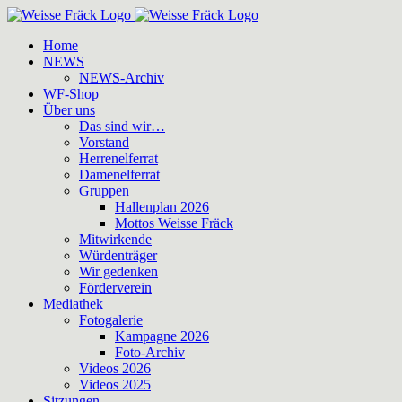
Zum
Inhalt
Home
springen
NEWS
NEWS-Archiv
WF-Shop
Über uns
Das sind wir…
Vorstand
Herrenelferrat
Damenelferrat
Gruppen
Hallenplan 2026
Mottos Weisse Fräck
Mitwirkende
Würdenträger
Wir gedenken
Förderverein
Mediathek
Fotogalerie
Kampagne 2026
Foto-Archiv
Videos 2026
Videos 2025
Sitzungen