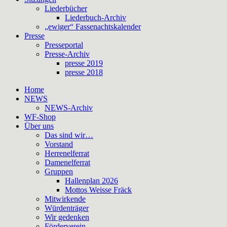
Liederbücher
Liederbuch-Archiv
„ewiger“ Fassenachtskalender
Presse
Presseportal
Presse-Archiv
presse 2019
presse 2018
Home
NEWS
NEWS-Archiv
WF-Shop
Über uns
Das sind wir…
Vorstand
Herrenelferrat
Damenelferrat
Gruppen
Hallenplan 2026
Mottos Weisse Fräck
Mitwirkende
Würdenträger
Wir gedenken
Förderverein