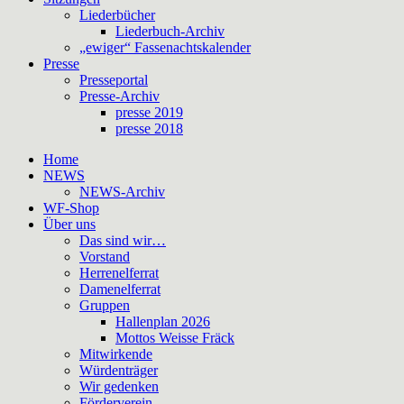
Liederbücher
Liederbuch-Archiv
„ewiger“ Fassenachtskalender
Presse
Presseportal
Presse-Archiv
presse 2019
presse 2018
Home
NEWS
NEWS-Archiv
WF-Shop
Über uns
Das sind wir…
Vorstand
Herrenelferrat
Damenelferrat
Gruppen
Hallenplan 2026
Mottos Weisse Fräck
Mitwirkende
Würdenträger
Wir gedenken
Förderverein