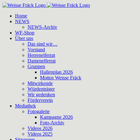
Zum
Inhalt
Home
springen
NEWS
NEWS-Archiv
WF-Shop
Über uns
Das sind wir…
Vorstand
Herrenelferrat
Damenelferrat
Gruppen
Hallenplan 2026
Mottos Weisse Fräck
Mitwirkende
Würdenträger
Wir gedenken
Förderverein
Mediathek
Fotogalerie
Kampagne 2026
Foto-Archiv
Videos 2026
Videos 2025
Sitzungen