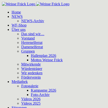
Zum
Inhalt
Home
springen
NEWS
NEWS-Archiv
WF-Shop
Über uns
Das sind wir…
Vorstand
Herrenelferrat
Damenelferrat
Gruppen
Hallenplan 2026
Mottos Weisse Fräck
Mitwirkende
Würdenträger
Wir gedenken
Förderverein
Mediathek
Fotogalerie
Kampagne 2026
Foto-Archiv
Videos 2026
Videos 2025
Sitzungen