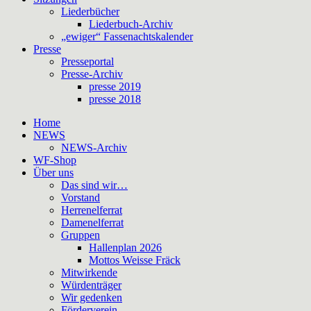
Liederbücher
Liederbuch-Archiv
„ewiger“ Fassenachtskalender
Presse
Presseportal
Presse-Archiv
presse 2019
presse 2018
Home
NEWS
NEWS-Archiv
WF-Shop
Über uns
Das sind wir…
Vorstand
Herrenelferrat
Damenelferrat
Gruppen
Hallenplan 2026
Mottos Weisse Fräck
Mitwirkende
Würdenträger
Wir gedenken
Förderverein