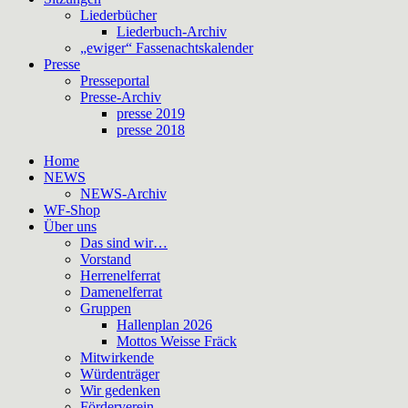
Liederbücher
Liederbuch-Archiv
„ewiger“ Fassenachtskalender
Presse
Presseportal
Presse-Archiv
presse 2019
presse 2018
Home
NEWS
NEWS-Archiv
WF-Shop
Über uns
Das sind wir…
Vorstand
Herrenelferrat
Damenelferrat
Gruppen
Hallenplan 2026
Mottos Weisse Fräck
Mitwirkende
Würdenträger
Wir gedenken
Förderverein