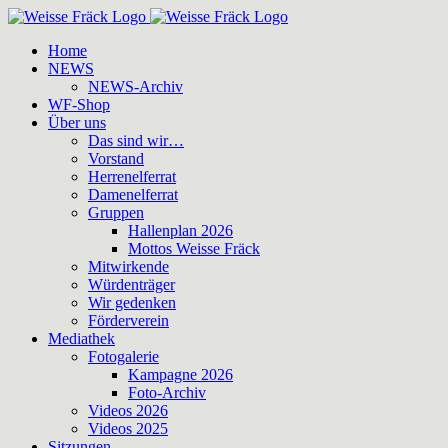
Zum
Inhalt
Home
springen
NEWS
NEWS-Archiv
WF-Shop
Über uns
Das sind wir…
Vorstand
Herrenelferrat
Damenelferrat
Gruppen
Hallenplan 2026
Mottos Weisse Fräck
Mitwirkende
Würdenträger
Wir gedenken
Förderverein
Mediathek
Fotogalerie
Kampagne 2026
Foto-Archiv
Videos 2026
Videos 2025
Sitzungen