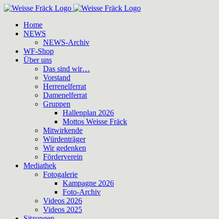
Zum
Inhalt
Home
springen
NEWS
NEWS-Archiv
WF-Shop
Über uns
Das sind wir…
Vorstand
Herrenelferrat
Damenelferrat
Gruppen
Hallenplan 2026
Mottos Weisse Fräck
Mitwirkende
Würdenträger
Wir gedenken
Förderverein
Mediathek
Fotogalerie
Kampagne 2026
Foto-Archiv
Videos 2026
Videos 2025
Sitzungen