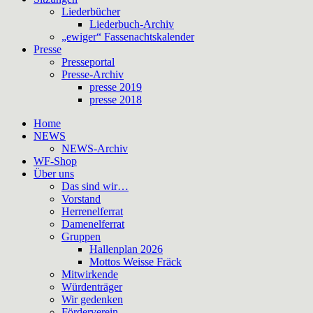
Liederbücher
Liederbuch-Archiv
„ewiger“ Fassenachtskalender
Presse
Presseportal
Presse-Archiv
presse 2019
presse 2018
Home
NEWS
NEWS-Archiv
WF-Shop
Über uns
Das sind wir…
Vorstand
Herrenelferrat
Damenelferrat
Gruppen
Hallenplan 2026
Mottos Weisse Fräck
Mitwirkende
Würdenträger
Wir gedenken
Förderverein