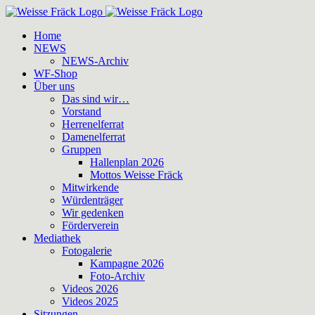
Zum
Inhalt
Home
springen
NEWS
NEWS-Archiv
WF-Shop
Über uns
Das sind wir…
Vorstand
Herrenelferrat
Damenelferrat
Gruppen
Hallenplan 2026
Mottos Weisse Fräck
Mitwirkende
Würdenträger
Wir gedenken
Förderverein
Mediathek
Fotogalerie
Kampagne 2026
Foto-Archiv
Videos 2026
Videos 2025
Sitzungen