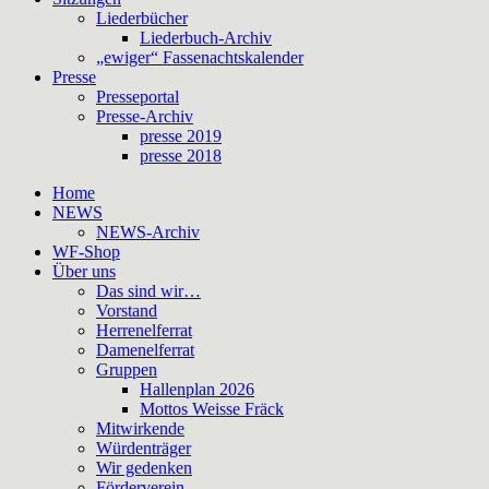
Liederbücher
Liederbuch-Archiv
„ewiger“ Fassenachtskalender
Presse
Presseportal
Presse-Archiv
presse 2019
presse 2018
Home
NEWS
NEWS-Archiv
WF-Shop
Über uns
Das sind wir…
Vorstand
Herrenelferrat
Damenelferrat
Gruppen
Hallenplan 2026
Mottos Weisse Fräck
Mitwirkende
Würdenträger
Wir gedenken
Förderverein