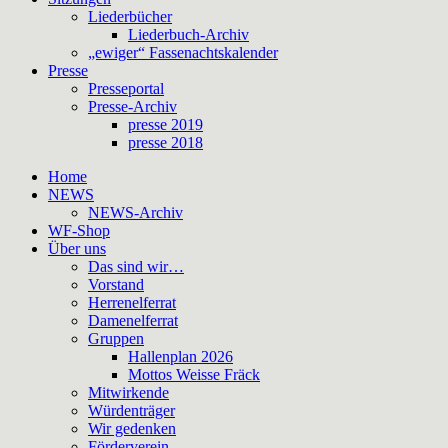
Liederbücher
Liederbuch-Archiv
„ewiger“ Fassenachtskalender
Presse
Presseportal
Presse-Archiv
presse 2019
presse 2018
Home
NEWS
NEWS-Archiv
WF-Shop
Über uns
Das sind wir…
Vorstand
Herrenelferrat
Damenelferrat
Gruppen
Hallenplan 2026
Mottos Weisse Fräck
Mitwirkende
Würdenträger
Wir gedenken
Förderverein