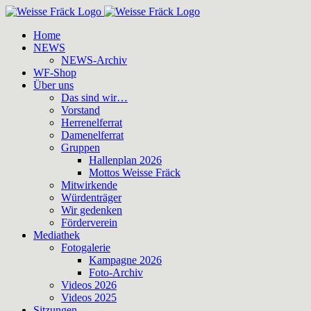
Zum
Inhalt
Home
springen
NEWS
NEWS-Archiv
WF-Shop
Über uns
Das sind wir…
Vorstand
Herrenelferrat
Damenelferrat
Gruppen
Hallenplan 2026
Mottos Weisse Fräck
Mitwirkende
Würdenträger
Wir gedenken
Förderverein
Mediathek
Fotogalerie
Kampagne 2026
Foto-Archiv
Videos 2026
Videos 2025
Sitzungen