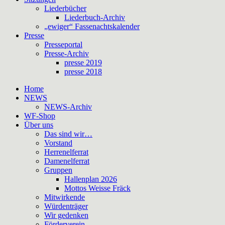
Liederbücher
Liederbuch-Archiv
„ewiger“ Fassenachtskalender
Presse
Presseportal
Presse-Archiv
presse 2019
presse 2018
Home
NEWS
NEWS-Archiv
WF-Shop
Über uns
Das sind wir…
Vorstand
Herrenelferrat
Damenelferrat
Gruppen
Hallenplan 2026
Mottos Weisse Fräck
Mitwirkende
Würdenträger
Wir gedenken
Förderverein