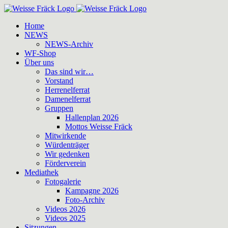
Zum
Inhalt
Home
springen
NEWS
NEWS-Archiv
WF-Shop
Über uns
Das sind wir…
Vorstand
Herrenelferrat
Damenelferrat
Gruppen
Hallenplan 2026
Mottos Weisse Fräck
Mitwirkende
Würdenträger
Wir gedenken
Förderverein
Mediathek
Fotogalerie
Kampagne 2026
Foto-Archiv
Videos 2026
Videos 2025
Sitzungen