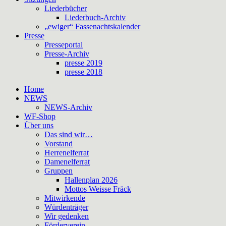
Liederbücher
Liederbuch-Archiv
„ewiger“ Fassenachtskalender
Presse
Presseportal
Presse-Archiv
presse 2019
presse 2018
Home
NEWS
NEWS-Archiv
WF-Shop
Über uns
Das sind wir…
Vorstand
Herrenelferrat
Damenelferrat
Gruppen
Hallenplan 2026
Mottos Weisse Fräck
Mitwirkende
Würdenträger
Wir gedenken
Förderverein