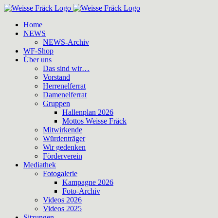
Zum
Inhalt
Home
springen
NEWS
NEWS-Archiv
WF-Shop
Über uns
Das sind wir…
Vorstand
Herrenelferrat
Damenelferrat
Gruppen
Hallenplan 2026
Mottos Weisse Fräck
Mitwirkende
Würdenträger
Wir gedenken
Förderverein
Mediathek
Fotogalerie
Kampagne 2026
Foto-Archiv
Videos 2026
Videos 2025
Sitzungen