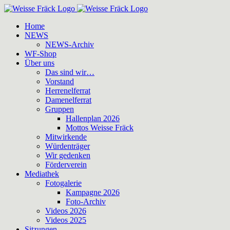
Zum
Inhalt
Home
springen
NEWS
NEWS-Archiv
WF-Shop
Über uns
Das sind wir…
Vorstand
Herrenelferrat
Damenelferrat
Gruppen
Hallenplan 2026
Mottos Weisse Fräck
Mitwirkende
Würdenträger
Wir gedenken
Förderverein
Mediathek
Fotogalerie
Kampagne 2026
Foto-Archiv
Videos 2026
Videos 2025
Sitzungen