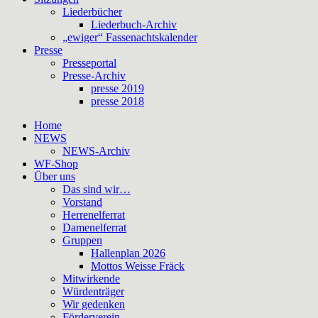
Liederbücher
Liederbuch-Archiv
„ewiger“ Fassenachtskalender
Presse
Presseportal
Presse-Archiv
presse 2019
presse 2018
Home
NEWS
NEWS-Archiv
WF-Shop
Über uns
Das sind wir…
Vorstand
Herrenelferrat
Damenelferrat
Gruppen
Hallenplan 2026
Mottos Weisse Fräck
Mitwirkende
Würdenträger
Wir gedenken
Förderverein