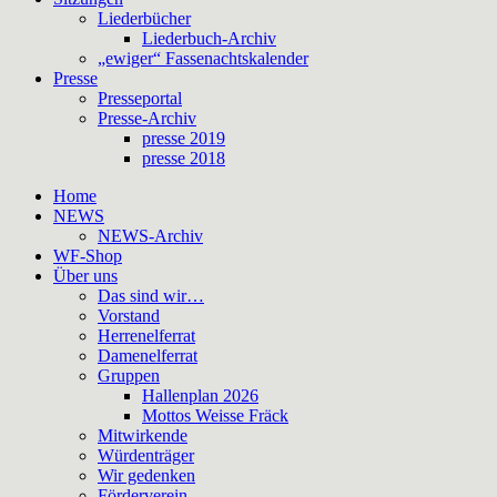
Liederbücher
Liederbuch-Archiv
„ewiger“ Fassenachtskalender
Presse
Presseportal
Presse-Archiv
presse 2019
presse 2018
Home
NEWS
NEWS-Archiv
WF-Shop
Über uns
Das sind wir…
Vorstand
Herrenelferrat
Damenelferrat
Gruppen
Hallenplan 2026
Mottos Weisse Fräck
Mitwirkende
Würdenträger
Wir gedenken
Förderverein