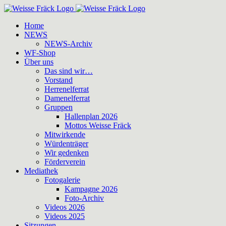
Zum
Inhalt
Home
springen
NEWS
NEWS-Archiv
WF-Shop
Über uns
Das sind wir…
Vorstand
Herrenelferrat
Damenelferrat
Gruppen
Hallenplan 2026
Mottos Weisse Fräck
Mitwirkende
Würdenträger
Wir gedenken
Förderverein
Mediathek
Fotogalerie
Kampagne 2026
Foto-Archiv
Videos 2026
Videos 2025
Sitzungen