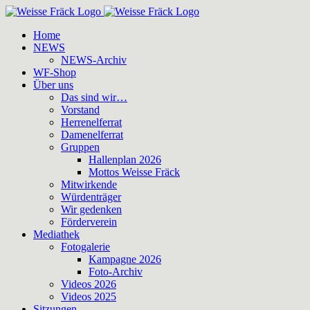
Zum
Inhalt
Home
springen
NEWS
NEWS-Archiv
WF-Shop
Über uns
Das sind wir…
Vorstand
Herrenelferrat
Damenelferrat
Gruppen
Hallenplan 2026
Mottos Weisse Fräck
Mitwirkende
Würdenträger
Wir gedenken
Förderverein
Mediathek
Fotogalerie
Kampagne 2026
Foto-Archiv
Videos 2026
Videos 2025
Sitzungen