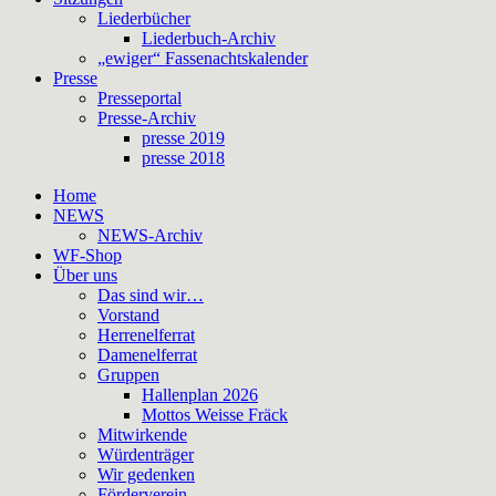
Liederbücher
Liederbuch-Archiv
„ewiger“ Fassenachtskalender
Presse
Presseportal
Presse-Archiv
presse 2019
presse 2018
Home
NEWS
NEWS-Archiv
WF-Shop
Über uns
Das sind wir…
Vorstand
Herrenelferrat
Damenelferrat
Gruppen
Hallenplan 2026
Mottos Weisse Fräck
Mitwirkende
Würdenträger
Wir gedenken
Förderverein