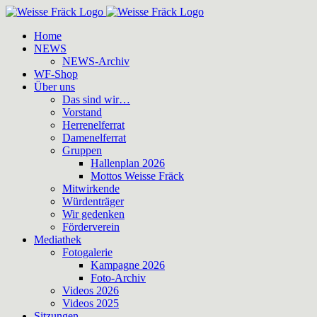
Zum
Inhalt
Home
springen
NEWS
NEWS-Archiv
WF-Shop
Über uns
Das sind wir…
Vorstand
Herrenelferrat
Damenelferrat
Gruppen
Hallenplan 2026
Mottos Weisse Fräck
Mitwirkende
Würdenträger
Wir gedenken
Förderverein
Mediathek
Fotogalerie
Kampagne 2026
Foto-Archiv
Videos 2026
Videos 2025
Sitzungen