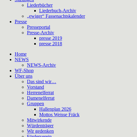
Liederbücher
Liederbuch-Archiv
„ewiger“ Fassenachtskalender
Presse
Presseportal
Presse-Archiv
presse 2019
presse 2018
Home
NEWS
NEWS-Archiv
WF-Shop
Über uns
Das sind wir…
Vorstand
Herrenelferrat
Damenelferrat
Gruppen
Hallenplan 2026
Mottos Weisse Fräck
Mitwirkende
Würdenträger
Wir gedenken
Förderverein