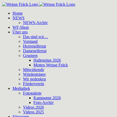
Zum
Inhalt
Home
springen
NEWS
NEWS-Archiv
WF-Shop
Über uns
Das sind wir…
Vorstand
Herrenelferrat
Damenelferrat
Gruppen
Hallenplan 2026
Mottos Weisse Fräck
Mitwirkende
Würdenträger
Wir gedenken
Förderverein
Mediathek
Fotogalerie
Kampagne 2026
Foto-Archiv
Videos 2026
Videos 2025
Sitzungen