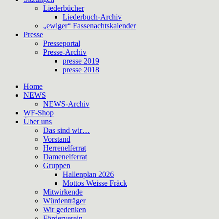
Liederbücher
Liederbuch-Archiv
„ewiger“ Fassenachtskalender
Presse
Presseportal
Presse-Archiv
presse 2019
presse 2018
Home
NEWS
NEWS-Archiv
WF-Shop
Über uns
Das sind wir…
Vorstand
Herrenelferrat
Damenelferrat
Gruppen
Hallenplan 2026
Mottos Weisse Fräck
Mitwirkende
Würdenträger
Wir gedenken
Förderverein