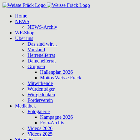
Zum
Inhalt
Home
springen
NEWS
NEWS-Archiv
WF-Shop
Über uns
Das sind wir…
Vorstand
Herrenelferrat
Damenelferrat
Gruppen
Hallenplan 2026
Mottos Weisse Fräck
Mitwirkende
Würdenträger
Wir gedenken
Förderverein
Mediathek
Fotogalerie
Kampagne 2026
Foto-Archiv
Videos 2026
Videos 2025
Sitzungen