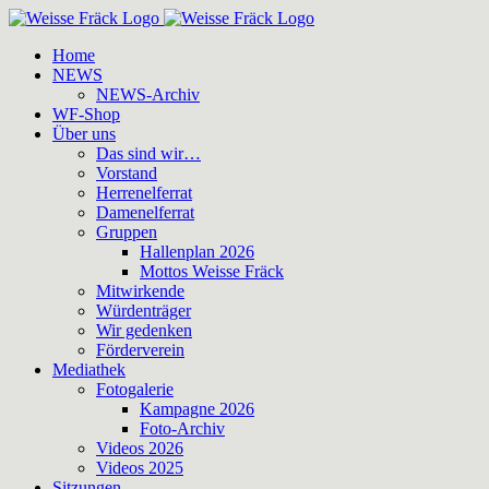
Zum
Inhalt
Home
springen
NEWS
NEWS-Archiv
WF-Shop
Über uns
Das sind wir…
Vorstand
Herrenelferrat
Damenelferrat
Gruppen
Hallenplan 2026
Mottos Weisse Fräck
Mitwirkende
Würdenträger
Wir gedenken
Förderverein
Mediathek
Fotogalerie
Kampagne 2026
Foto-Archiv
Videos 2026
Videos 2025
Sitzungen