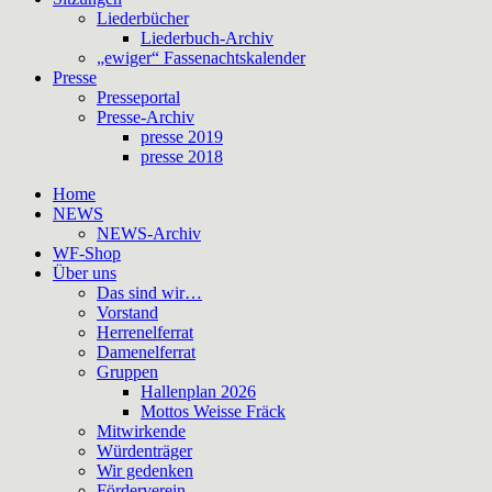
Liederbücher
Liederbuch-Archiv
„ewiger“ Fassenachtskalender
Presse
Presseportal
Presse-Archiv
presse 2019
presse 2018
Home
NEWS
NEWS-Archiv
WF-Shop
Über uns
Das sind wir…
Vorstand
Herrenelferrat
Damenelferrat
Gruppen
Hallenplan 2026
Mottos Weisse Fräck
Mitwirkende
Würdenträger
Wir gedenken
Förderverein