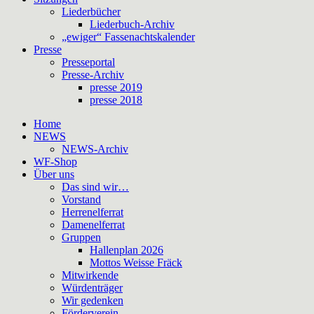
Liederbücher
Liederbuch-Archiv
„ewiger“ Fassenachtskalender
Presse
Presseportal
Presse-Archiv
presse 2019
presse 2018
Home
NEWS
NEWS-Archiv
WF-Shop
Über uns
Das sind wir…
Vorstand
Herrenelferrat
Damenelferrat
Gruppen
Hallenplan 2026
Mottos Weisse Fräck
Mitwirkende
Würdenträger
Wir gedenken
Förderverein