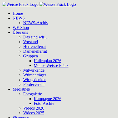
Zum
Inhalt
Home
springen
NEWS
NEWS-Archiv
WF-Shop
Über uns
Das sind wir…
Vorstand
Herrenelferrat
Damenelferrat
Gruppen
Hallenplan 2026
Mottos Weisse Fräck
Mitwirkende
Würdenträger
Wir gedenken
Förderverein
Mediathek
Fotogalerie
Kampagne 2026
Foto-Archiv
Videos 2026
Videos 2025
Sitzungen