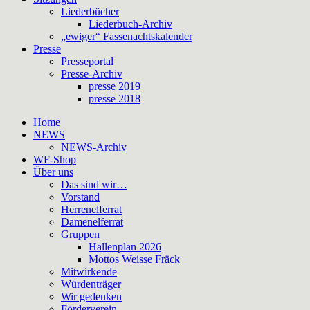
Liederbücher
Liederbuch-Archiv
„ewiger“ Fassenachtskalender
Presse
Presseportal
Presse-Archiv
presse 2019
presse 2018
Home
NEWS
NEWS-Archiv
WF-Shop
Über uns
Das sind wir…
Vorstand
Herrenelferrat
Damenelferrat
Gruppen
Hallenplan 2026
Mottos Weisse Fräck
Mitwirkende
Würdenträger
Wir gedenken
Förderverein