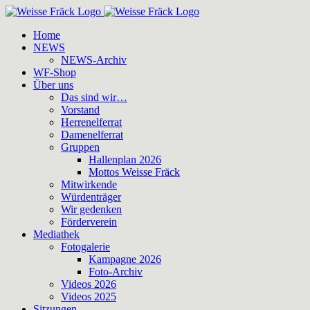
Zum
Inhalt
Home
springen
NEWS
NEWS-Archiv
WF-Shop
Über uns
Das sind wir…
Vorstand
Herrenelferrat
Damenelferrat
Gruppen
Hallenplan 2026
Mottos Weisse Fräck
Mitwirkende
Würdenträger
Wir gedenken
Förderverein
Mediathek
Fotogalerie
Kampagne 2026
Foto-Archiv
Videos 2026
Videos 2025
Sitzungen